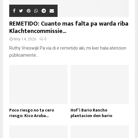
REMETIDO: Cuanto mas falta pa warda riba
Klachtencommissie...
May 14, 2026
0
Ruthy Vrieswijk Pa via di e remetido aki, mi kier hala atencion
públicamente...
Poco riesgo no ta cero
Hof’i Bario Rancho
riesgo: Kico Aruba...
plantacion den bario