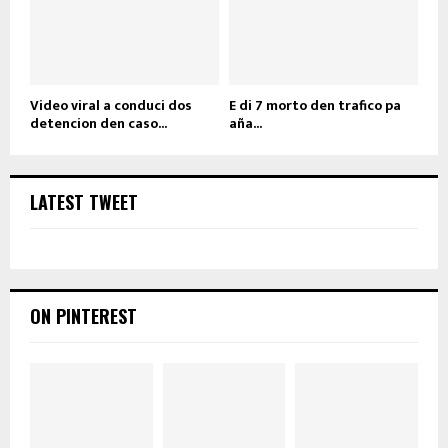
Video viral a conduci dos
E di 7 morto den trafico pa
detencion den caso...
aña...
LATEST TWEET
ON PINTEREST