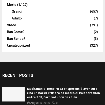
Morto
(1,127)
Grandi
(657)
Adulto
(7)
Video
(791)
Ban Come?
(2)
Ban Bende?
(3)
Uncategorized
(327)
RECENT POSTS
Muchanan di Boneiru ta eksperensiá aventura
riba un barku krusero pa medio di kolaborashon
entre TCB, Carnival Horizon i Buki...
August 5, 2026
0