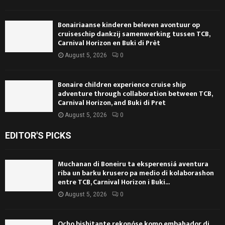
Bonairiaanse kinderen beleven avontuur op
cruiseschip dankzij samenwerking tussen TCB,
Carnival Horizon en Buki di Prèt
August 5, 2026
0
Bonaire children experience cruise ship
adventure through collaboration between TCB,
Carnival Horizon, and Buki di Pret
August 5, 2026
0
EDITOR'S PICKS
Muchanan di Boneiru ta eksperensiá aventura
riba un barku krusero pa medio di kolaborashon
entre TCB, Carnival Horizon i Buki...
August 5, 2026
0
Ocho bishitante rekonóse komo embahador di