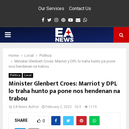
Our Services
Contact Us
Facebook
Twitter
Instagram
Pinterest
Youtube
Email
Whatsapp
PRIMARY
MENU
Home
Local
Politica
app
Minister Glenbert Croes: Marriot y DPL lo traha hunto pa pone
nos hendenan na trabou
Politica
Local
Minister Glenbert Croes: Marriot y DPL
lo traha hunto pa pone nos hendenan na
trabou
by
EA News Author
February 2, 2022
0
1119
SHARE
0