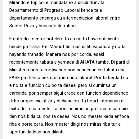
Mirando e topico, e mandatario a dicidi di invita
Departamento di Progreso Laboral kende ta e
departamento encarga cu intermediacion laboral entre
Sector Priva y buscado di trabou.
E grito di e sector hotelero ta cu no ta haya suficiente
hende pa traha. P.e. Marriot tin mas di 60 vacatura y no ta
hayando trahado. Manera nos por corda, esaki
recientemente tabata e yamada di AHATA tambe. Di parti di
Ministerio nos ta motivando nos hendenan cu tabata riba
FASE pa drenta bek nos mercado laboral. Por ta berdad cu
e no ta e funcion cu bo ta desea, pero si cuminsa un
caminda, por semper sigui crece den funcion dependiendo
di bo propio iniciativa y dedicacion. Ta hopi historianan di
exito di tin cu mester ta nos inspiracion pa trece e cambio
den nos bida cu nos ta desea. Nos no mester keda enfoca
riba e porta cera. Nos mester dirigi nos miras riba tur e
oportunidadnan nos dilanti.