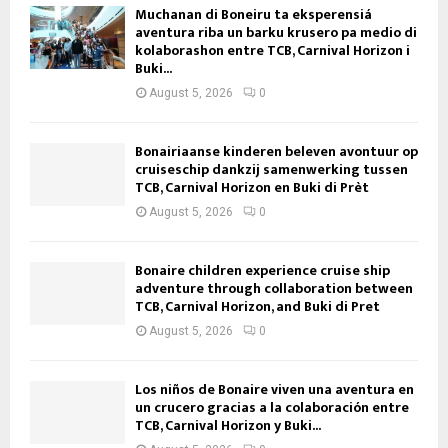
Muchanan di Boneiru ta eksperensiá
aventura riba un barku krusero pa medio di
kolaborashon entre TCB, Carnival Horizon i
Buki...
August 5, 2026
0
Bonairiaanse kinderen beleven avontuur op
cruiseschip dankzij samenwerking tussen
TCB, Carnival Horizon en Buki di Prèt
August 5, 2026
0
Bonaire children experience cruise ship
adventure through collaboration between
TCB, Carnival Horizon, and Buki di Pret
August 5, 2026
0
Los niños de Bonaire viven una aventura en
un crucero gracias a la colaboración entre
TCB, Carnival Horizon y Buki...