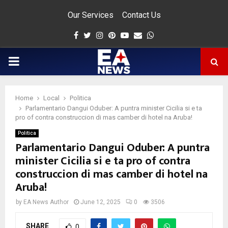
Our Services
Contact Us
Facebook
Twitter
Instagram
Pinterest
Youtube
Email
Whatsapp
PRIMARY
MENU
Home
Local
Politica
app
Parlamentario Dangui Oduber: A puntra minister Cicilia si e ta
pro of contra construccion di mas camber di hotel na Aruba!
Politica
Parlamentario Dangui Oduber: A puntra
minister Cicilia si e ta pro of contra
construccion di mas camber di hotel na
Aruba!
by
EA News Author
June 12, 2025
0
3506
SHARE
0