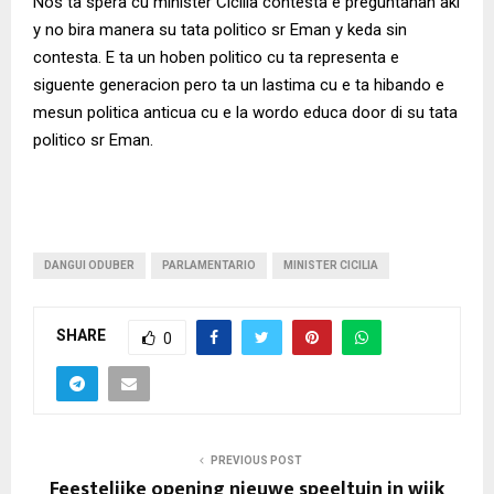
Nos ta spera cu minister Cicilia contesta e preguntanan aki
y no bira manera su tata politico sr Eman y keda sin
contesta. E ta un hoben politico cu ta representa e
siguente generacion pero ta un lastima cu e ta hibando e
mesun politica anticua cu e la wordo educa door di su tata
politico sr Eman.
DANGUI ODUBER
PARLAMENTARIO
MINISTER CICILIA
SHARE
0
PREVIOUS POST
Feestelijke opening nieuwe speeltuin in wijk