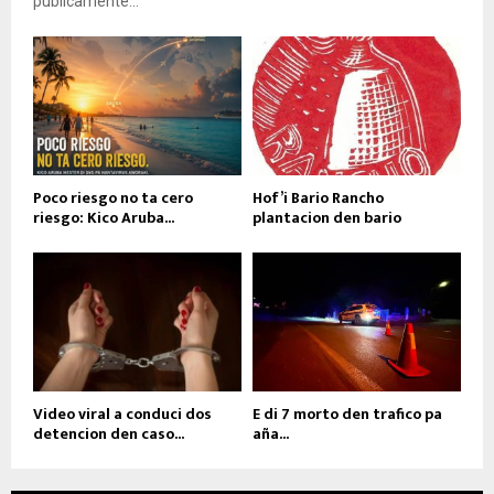
públicamente...
Poco riesgo no ta cero
Hof’i Bario Rancho
riesgo: Kico Aruba...
plantacion den bario
Video viral a conduci dos
E di 7 morto den trafico pa
detencion den caso...
aña...