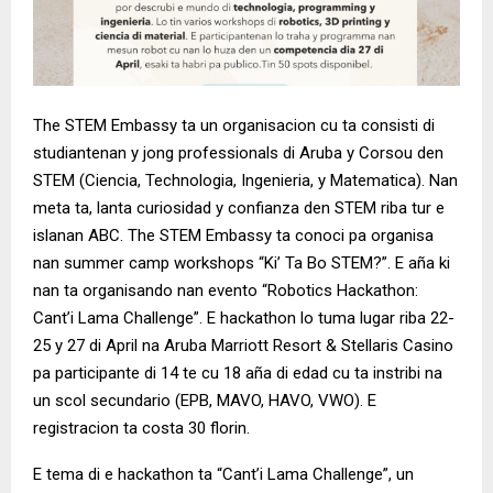
The STEM Embassy ta un organisacion cu ta consisti di
studiantenan y jong professionals di Aruba y Corsou den
STEM (Ciencia, Technologia, Ingenieria, y Matematica). Nan
meta ta, lanta curiosidad y confianza den STEM riba tur e
islanan ABC. The STEM Embassy ta conoci pa organisa
nan summer camp workshops “Ki’ Ta Bo STEM?”. E aña ki
nan ta organisando nan evento “Robotics Hackathon:
Cant’i Lama Challenge”. E hackathon lo tuma lugar riba 22-
25 y 27 di April na Aruba Marriott Resort & Stellaris Casino
pa participante di 14 te cu 18 aña di edad cu ta instribi na
un scol secundario (EPB, MAVO, HAVO, VWO). E
registracion ta costa 30 florin.
E tema di e hackathon ta “Cant’i Lama Challenge”, un