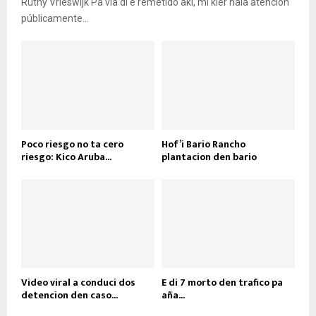
Ruthy Vrieswijk Pa via di e remetido aki, mi kier hala atencion
públicamente...
Poco riesgo no ta cero
Hof’i Bario Rancho
riesgo: Kico Aruba...
plantacion den bario
Video viral a conduci dos
E di 7 morto den trafico pa
detencion den caso...
aña...