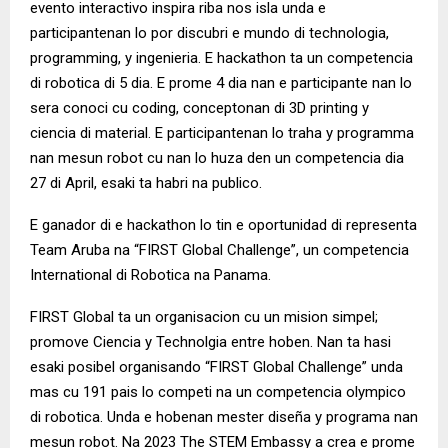
evento interactivo inspira riba nos isla unda e
participantenan lo por discubri e mundo di technologia,
programming, y ingenieria. E hackathon ta un competencia
di robotica di 5 dia. E prome 4 dia nan e participante nan lo
sera conoci cu coding, conceptonan di 3D printing y
ciencia di material. E participantenan lo traha y programma
nan mesun robot cu nan lo huza den un competencia dia
27 di April, esaki ta habri na publico.
E ganador di e hackathon lo tin e oportunidad di representa
Team Aruba na “FIRST Global Challenge”, un competencia
International di Robotica na Panama.
FIRST Global ta un organisacion cu un mision simpel;
promove Ciencia y Technolgia entre hoben. Nan ta hasi
esaki posibel organisando “FIRST Global Challenge” unda
mas cu 191 pais lo competi na un competencia olympico
di robotica. Unda e hobenan mester diseña y programa nan
mesun robot. Na 2023 The STEM Embassy a crea e prome