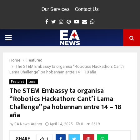
Our Services
Contact Us
Facebook
Twitter
Instagram
Pinterest
Youtube
Email
Whatsapp
PRIMARY
MENU
Home
Featured
app
The STEM Embassy ta organisa “Robotics Hackathon: Cant’i
Lama Challenge” pa hobennan entre 14 – 18 aña
Featured
Local
The STEM Embassy ta organisa
“Robotics Hackathon: Cant’i Lama
Challenge” pa hobennan entre 14 – 18
aña
by
EA News Author
April 14, 2025
0
3619
SHARE
1