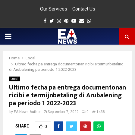
Our Services
Contact Us
Facebook
Twitter
Instagram
Pinterest
Youtube
Email
Whatsapp
PRIMARY
MENU
Home
Local
app
Ultimo fecha pa entrega documentonan ricibi e termijnbetaling
di Arubalening pa periodo 1 2022‐2023
Local
Ultimo fecha pa entrega documentonan
ricibi e termijnbetaling di Arubalening
pa periodo 1 2022‐2023
by
EA News Author
September 7, 2022
0
1438
SHARE
0