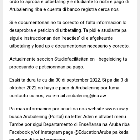
ordo lo aproba e uitbetaling y e studiante lo ricibi e pago di
Arubalening riba e cuenta di banco registra cerca nos.
Si e documentonan no ta corecto of falta informacion lo
desaprobra e peticion di uitbetaling. Ta pidi e studiante pa
sigui e instruccionan den ‘reacties’ di e afgekeurde
uitbetaling y load up e documentonan necesario y corecto.
Actualmente seccion Studiefaciliteiten en –begeleiding ta
procesando e peticionnnan pa pago.
Esaki ta dura te cu dia 30 di september 2022. Si pa dia 3 di
oktober 2022 no haya e pago di Arubalening por tuma
contacto cu nos, via e‐mail arubalening@ea.aw.
Pa mas informacion por acudi na nos website ww.ea.aw y
busca Arubalening (Portal) na letter Aden e alfabet menu.
Tambe por sigui Departamento di Enseñansa na Aruba riba
Facebook y/of Instagram page @EducationAruba pa keda