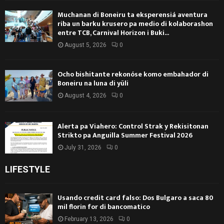
Muchanan di Boneiru ta eksperensiá aventura
riba un barku krusero pa medio di kolaborashon
entre TCB, Carnival Horizon i Buki...
August 5, 2026
0
Ocho bishitante rekonóse komo embahador di
Boneiru na luna di yüli
August 4, 2026
0
Alerta pa Viahero: Control Strak y Rekisitonan
Strikto pa Anguilla Summer Festival 2026
July 31, 2026
0
LIFESTYLE
Usando credit card falso: Dos Bulgaro a saca 80
mil florin for di bancomatico
February 13, 2026
0