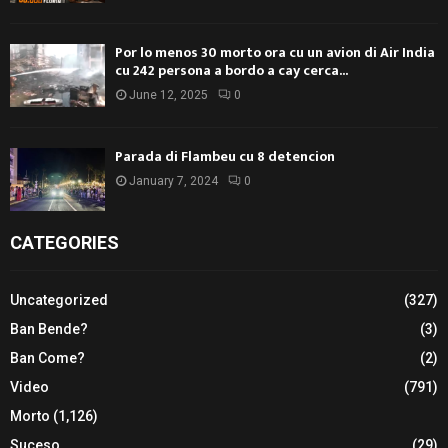
Por lo menos 30 morto ora cu un avion di Air India
cu 242 persona a bordo a cay cerca...
June 12, 2025
0
Parada di Flambeu cu 8 detencion
January 7, 2024
0
CATEGORIES
Uncategorized
(327)
Ban Bende?
(3)
Ban Come?
(2)
Video
(791)
Morto
(1,126)
Suceso
(29)