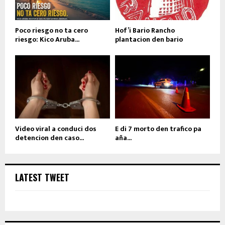
Poco riesgo no ta cero
Hof’i Bario Rancho
riesgo: Kico Aruba...
plantacion den bario
Video viral a conduci dos
E di 7 morto den trafico pa
detencion den caso...
aña...
LATEST TWEET