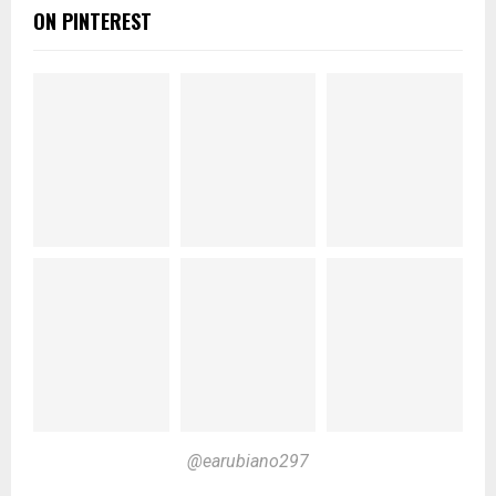
ON PINTEREST
@earubiano297