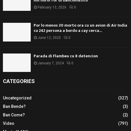
mil florin for di bancomatico
February 13, 2026
0
Por lo menos 30 morto ora cu un avion di Air India
cu 242 persona a bordo a cay cerca...
June 12, 2025
0
Parada di Flambeu cu 8 detencion
January 7, 2024
0
CATEGORIES
Uncategorized
(327)
Ban Bende?
(3)
Ban Come?
(2)
Video
(791)