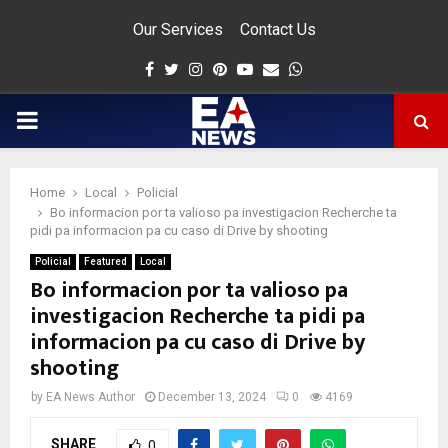
Our Services
Contact Us
Facebook
Twitter
Instagram
Pinterest
Youtube
Email
Whatsapp
PRIMARY
MENU
Home
Local
Policial
app
Bo informacion por ta valioso pa investigacion Recherche ta
pidi pa informacion pa cu caso di Drive by shooting
Policial
Featured
Local
Bo informacion por ta valioso pa
investigacion Recherche ta pidi pa
informacion pa cu caso di Drive by
shooting
by
EA News Author
December 13, 2024
0
4169
SHARE
0