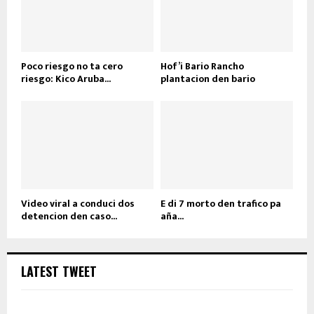
Poco riesgo no ta cero
Hof’i Bario Rancho
riesgo: Kico Aruba...
plantacion den bario
Video viral a conduci dos
E di 7 morto den trafico pa
detencion den caso...
aña...
LATEST TWEET