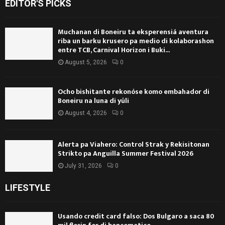
EDITOR'S PICKS
Muchanan di Boneiru ta eksperensiá aventura
riba un barku krusero pa medio di kolaborashon
entre TCB, Carnival Horizon i Buki...
August 5, 2026
0
Ocho bishitante rekonóse komo embahador di
Boneiru na luna di yüli
August 4, 2026
0
Alerta pa Viahero: Control Strak y Rekisitonan
Strikto pa Anguilla Summer Festival 2026
July 31, 2026
0
LIFESTYLE
Usando credit card falso: Dos Bulgaro a saca 80