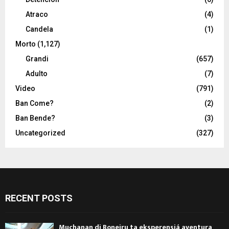
Atraco
(4)
Candela
(1)
Morto
(1,127)
Grandi
(657)
Adulto
(7)
Video
(791)
Ban Come?
(2)
Ban Bende?
(3)
Uncategorized
(327)
RECENT POSTS
Muchanan di Boneiru ta eksperensiá aventura