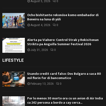
August 5, 2026
0
Ocho bishitante rekonóse komo embahador di
Boneiru na luna di yüli
August 4, 2026
0
Alerta pa Viahero: Control Strak y Rekisitonan
Strikto pa Anguilla Summer Festival 2026
July 31, 2026
0
LIFESTYLE
Usando credit card falso: Dos Bulgaro a saca 80
mil florin for di bancomatico
February 13, 2026
0
Por lo menos 30 morto ora cu un avion di Air India
cu 242 persona a bordo a cay cerca...