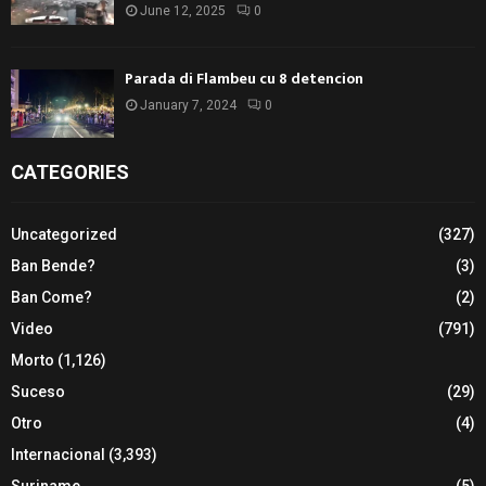
June 12, 2025
0
Parada di Flambeu cu 8 detencion
January 7, 2024
0
CATEGORIES
Uncategorized
(327)
Ban Bende?
(3)
Ban Come?
(2)
Video
(791)
Morto
(1,126)
Suceso
(29)
Otro
(4)
Internacional
(3,393)
Suriname
(5)