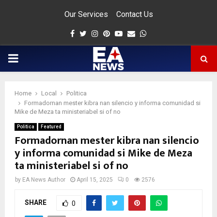
Our Services
Contact Us
Facebook
Twitter
Instagram
Pinterest
Youtube
Email
Whatsapp
PRIMARY
MENU
Home
Local
Politica
app
Formadornan mester kibra nan silencio y informa comunidad si
Mike de Meza ta ministeriabel si of no
Politica
Featured
Formadornan mester kibra nan silencio
y informa comunidad si Mike de Meza
ta ministeriabel si of no
by
EA News Author
April 15, 2025
0
2576
SHARE
0