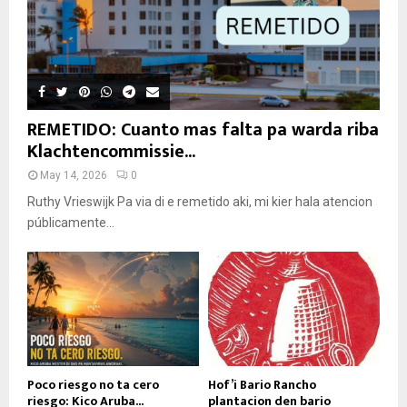
REMETIDO: Cuanto mas falta pa warda riba
Klachtencommissie...
May 14, 2026
0
Ruthy Vrieswijk Pa via di e remetido aki, mi kier hala atencion
públicamente...
Poco riesgo no ta cero
Hof’i Bario Rancho
riesgo: Kico Aruba...
plantacion den bario