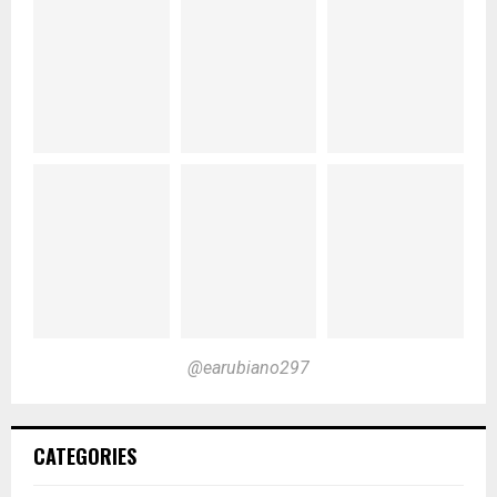
@earubiano297
CATEGORIES