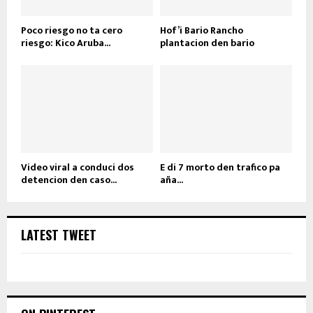
Poco riesgo no ta cero
Hof’i Bario Rancho
riesgo: Kico Aruba...
plantacion den bario
Video viral a conduci dos
E di 7 morto den trafico pa
detencion den caso...
aña...
LATEST TWEET