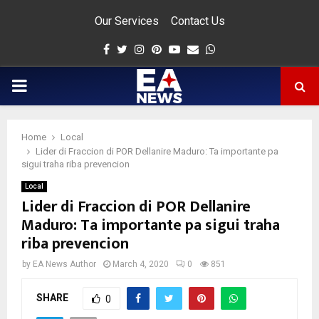
Our Services
Contact Us
Facebook
Twitter
Instagram
Pinterest
Youtube
Email
Whatsapp
PRIMARY
MENU
Home
Local
app
Lider di Fraccion di POR Dellanire Maduro: Ta importante pa
sigui traha riba prevencion
Local
Lider di Fraccion di POR Dellanire
Maduro: Ta importante pa sigui traha
riba prevencion
by
EA News Author
March 4, 2020
0
851
SHARE
0