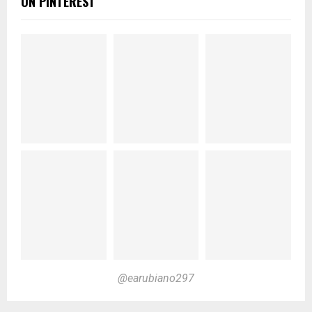
ON PINTEREST
@earubiano297