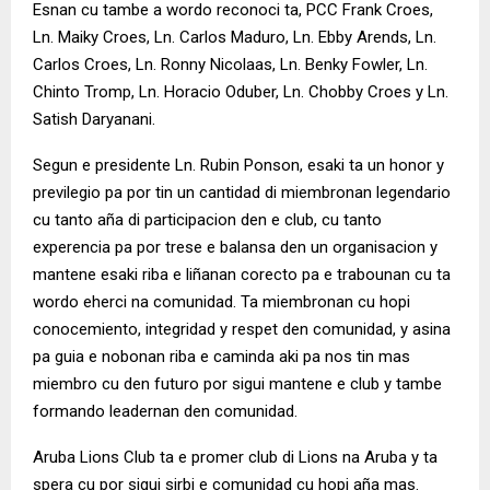
Esnan cu tambe a wordo reconoci ta, PCC Frank Croes,
Ln. Maiky Croes, Ln. Carlos Maduro, Ln. Ebby Arends, Ln.
Carlos Croes, Ln. Ronny Nicolaas, Ln. Benky Fowler, Ln.
Chinto Tromp, Ln. Horacio Oduber, Ln. Chobby Croes y Ln.
Satish Daryanani.
Segun e presidente Ln. Rubin Ponson, esaki ta un honor y
previlegio pa por tin un cantidad di miembronan legendario
cu tanto aña di participacion den e club, cu tanto
experencia pa por trese e balansa den un organisacion y
mantene esaki riba e liñanan corecto pa e trabounan cu ta
wordo eherci na comunidad. Ta miembronan cu hopi
conocemiento, integridad y respet den comunidad, y asina
pa guia e nobonan riba e caminda aki pa nos tin mas
miembro cu den futuro por sigui mantene e club y tambe
formando leadernan den comunidad.
Aruba Lions Club ta e promer club di Lions na Aruba y ta
spera cu por sigui sirbi e comunidad cu hopi aña mas.