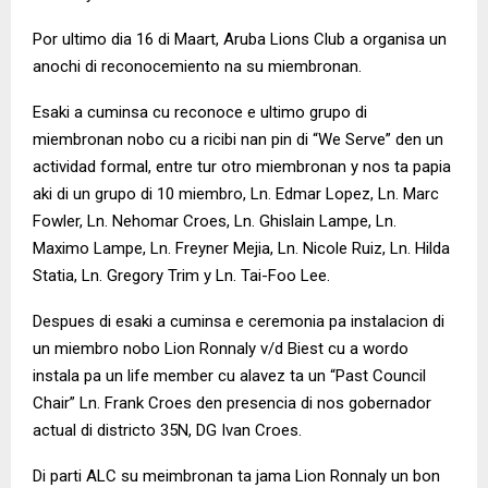
Por ultimo dia 16 di Maart, Aruba Lions Club a organisa un
anochi di reconocemiento na su miembronan.
Esaki a cuminsa cu reconoce e ultimo grupo di
miembronan nobo cu a ricibi nan pin di “We Serve” den un
actividad formal, entre tur otro miembronan y nos ta papia
aki di un grupo di 10 miembro, Ln. Edmar Lopez, Ln. Marc
Fowler, Ln. Nehomar Croes, Ln. Ghislain Lampe, Ln.
Maximo Lampe, Ln. Freyner Mejia, Ln. Nicole Ruiz, Ln. Hilda
Statia, Ln. Gregory Trim y Ln. Tai-Foo Lee.
Despues di esaki a cuminsa e ceremonia pa instalacion di
un miembro nobo Lion Ronnaly v/d Biest cu a wordo
instala pa un life member cu alavez ta un “Past Council
Chair” Ln. Frank Croes den presencia di nos gobernador
actual di districto 35N, DG Ivan Croes.
Di parti ALC su meimbronan ta jama Lion Ronnaly un bon