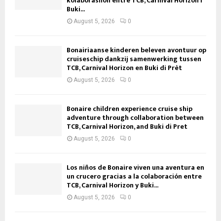
kolaborashon entre TCB, Carnival Horizon i
Buki...
August 5, 2026
0
Bonairiaanse kinderen beleven avontuur op
cruiseschip dankzij samenwerking tussen
TCB, Carnival Horizon en Buki di Prèt
August 5, 2026
0
Bonaire children experience cruise ship
adventure through collaboration between
TCB, Carnival Horizon, and Buki di Pret
August 5, 2026
0
Los niños de Bonaire viven una aventura en
un crucero gracias a la colaboración entre
TCB, Carnival Horizon y Buki...
August 5, 2026
0