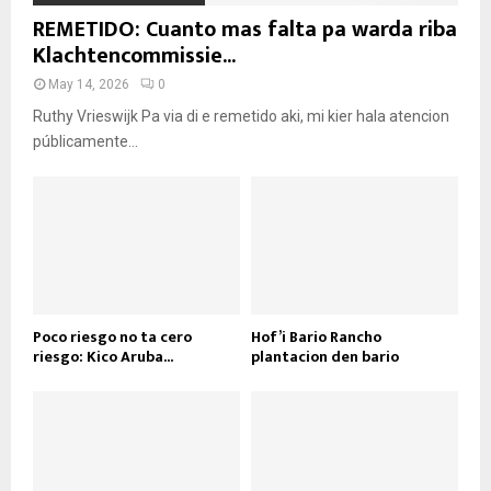
REMETIDO: Cuanto mas falta pa warda riba
Klachtencommissie...
May 14, 2026
0
Ruthy Vrieswijk Pa via di e remetido aki, mi kier hala atencion
públicamente...
Poco riesgo no ta cero
Hof’i Bario Rancho
riesgo: Kico Aruba...
plantacion den bario