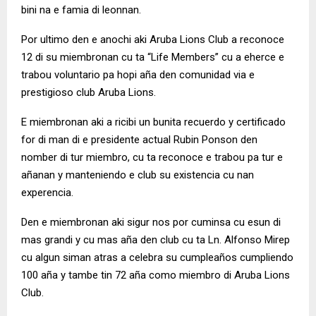
bini na e famia di leonnan.
Por ultimo den e anochi aki Aruba Lions Club a reconoce
12 di su miembronan cu ta “Life Members” cu a eherce e
trabou voluntario pa hopi aña den comunidad via e
prestigioso club Aruba Lions.
E miembronan aki a ricibi un bunita recuerdo y certificado
for di man di e presidente actual Rubin Ponson den
nomber di tur miembro, cu ta reconoce e trabou pa tur e
añanan y manteniendo e club su existencia cu nan
experencia.
Den e miembronan aki sigur nos por cuminsa cu esun di
mas grandi y cu mas aña den club cu ta Ln. Alfonso Mirep
cu algun siman atras a celebra su cumpleaños cumpliendo
100 aña y tambe tin 72 aña como miembro di Aruba Lions
Club.