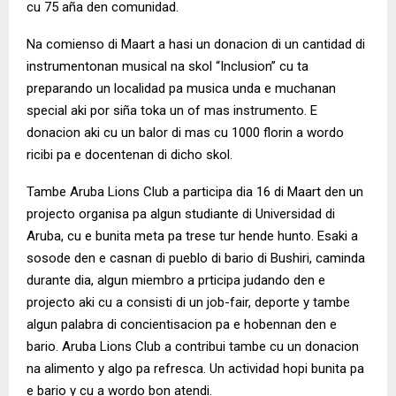
cu 75 aña den comunidad.
Na comienso di Maart a hasi un donacion di un cantidad di
instrumentonan musical na skol “Inclusion” cu ta
preparando un localidad pa musica unda e muchanan
special aki por siña toka un of mas instrumento. E
donacion aki cu un balor di mas cu 1000 florin a wordo
ricibi pa e docentenan di dicho skol.
Tambe Aruba Lions Club a participa dia 16 di Maart den un
projecto organisa pa algun studiante di Universidad di
Aruba, cu e bunita meta pa trese tur hende hunto. Esaki a
sosode den e casnan di pueblo di bario di Bushiri, caminda
durante dia, algun miembro a prticipa judando den e
projecto aki cu a consisti di un job-fair, deporte y tambe
algun palabra di concientisacion pa e hobennan den e
bario. Aruba Lions Club a contribui tambe cu un donacion
na alimento y algo pa refresca. Un actividad hopi bunita pa
e bario y cu a wordo bon atendi.