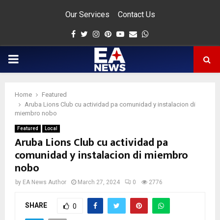
Our Services
Contact Us
Facebook
Twitter
Instagram
Pinterest
Youtube
Email
Whatsapp
PRIMARY
MENU
Home
Featured
app
Aruba Lions Club cu actividad pa comunidad y instalacion di
miembro nobo
Featured
Local
Aruba Lions Club cu actividad pa
comunidad y instalacion di miembro
nobo
by
EA News Author
March 27, 2024
0
2776
SHARE
0