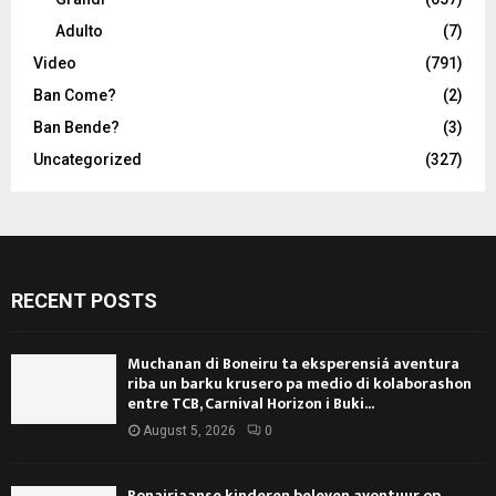
Adulto
(7)
Video
(791)
Ban Come?
(2)
Ban Bende?
(3)
Uncategorized
(327)
RECENT POSTS
Muchanan di Boneiru ta eksperensiá aventura
riba un barku krusero pa medio di kolaborashon
entre TCB, Carnival Horizon i Buki...
August 5, 2026
0
Bonairiaanse kinderen beleven avontuur op