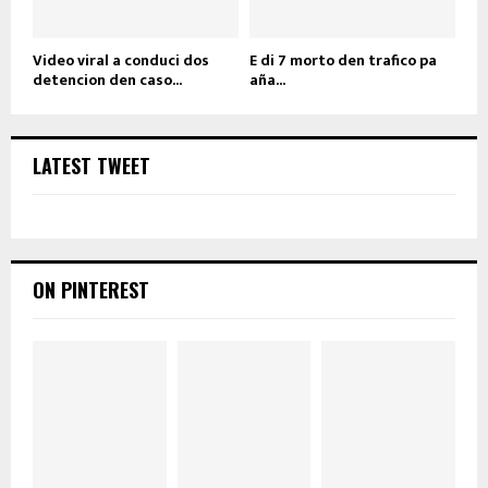
Video viral a conduci dos
E di 7 morto den trafico pa
detencion den caso...
aña...
LATEST TWEET
ON PINTEREST