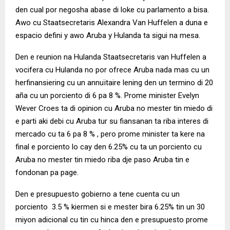
den cual por negosha abase di loke cu parlamento a bisa.
Awo cu Staatsecretaris Alexandra Van Huffelen a duna e
espacio defini y awo Aruba y Hulanda ta sigui na mesa.
Den e reunion na Hulanda Staatsecretaris van Huffelen a
vocifera cu Hulanda no por ofrece Aruba nada mas cu un
herfinansiering cu un annuïtaire lening den un termino di 20
aña cu un porciento di 6 pa 8 %. Prome minister Evelyn
Wever Croes ta di opinion cu Aruba no mester tin miedo di
e parti aki debi cu Aruba tur su fiansanan ta riba interes di
mercado cu ta 6 pa 8 % , pero prome minister ta kere na
final e porciento lo cay den 6.25% cu ta un porciento cu
Aruba no mester tin miedo riba dje paso Aruba tin e
fondonan pa page.
Den e presupuesto gobierno a tene cuenta cu un
porciento 3.5 % kiermen si e mester bira 6.25% tin un 30
miyon adicional cu tin cu hinca den e presupuesto prome