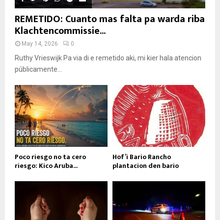
REMETIDO: Cuanto mas falta pa warda riba
Klachtencommissie...
May 14, 2026
0
Ruthy Vrieswijk Pa via di e remetido aki, mi kier hala atencion
públicamente...
Poco riesgo no ta cero
Hof’i Bario Rancho
riesgo: Kico Aruba...
plantacion den bario