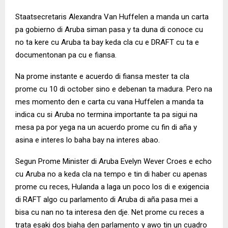
Staatsecretaris Alexandra Van Huffelen a manda un carta
pa gobierno di Aruba siman pasa y ta duna di conoce cu
no ta kere cu Aruba ta bay keda cla cu e DRAFT cu ta e
documentonan pa cu e fiansa.
Na prome instante e acuerdo di fiansa mester ta cla
prome cu 10 di october sino e debenan ta madura. Pero na
mes momento den e carta cu vana Huffelen a manda ta
indica cu si Aruba no termina importante ta pa sigui na
mesa pa por yega na un acuerdo prome cu fin di aña y
asina e interes lo baha bay na interes abao.
Segun Prome Minister di Aruba Evelyn Wever Croes e echo
cu Aruba no a keda cla na tempo e tin di haber cu apenas
prome cu reces, Hulanda a laga un poco los di e exigencia
di RAFT algo cu parlamento di Aruba di aña pasa mei a
bisa cu nan no ta interesa den dje. Net prome cu reces a
trata esaki dos biaha den parlamento y awo tin un cuadro