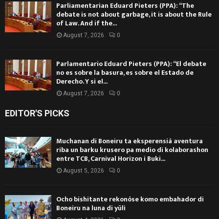
Parliamentarian Eduard Pieters (PPA): “The
debate is not about garbage, it is about the Rule
of Law. And if the...
August 7, 2026
0
Parlamentario Eduard Pieters (PPA): “El debate
no es sobre la basura, es sobre el Estado de
Derecho. Y si el...
August 7, 2026
0
EDITOR'S PICKS
Muchanan di Boneiru ta eksperensiá aventura
riba un barku krusero pa medio di kolaborashon
entre TCB, Carnival Horizon i Buki...
August 5, 2026
0
Ocho bishitante rekonóse komo embahador di
Boneiru na luna di yüli