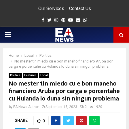
Our Services
Contact Us
Facebook
Twitter
Instagram
Pinterest
Youtube
Email
Whatsapp
PRIMARY
MENU
Home
Local
Politica
app
No mester tin miedo cu e bon maneho financiero Aruba por
carga e porcentahe cu Hulanda lo duna sin ningun problema
Politica
Featured
Local
No mester tin miedo cu e bon maneho
financiero Aruba por carga e porcentahe
cu Hulanda lo duna sin ningun problema
by
EA News Author
September 18, 2023
0
1920
SHARE
0