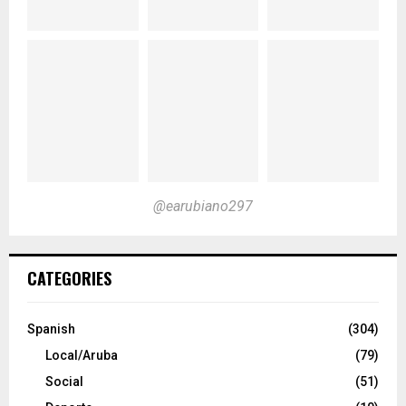
@earubiano297
CATEGORIES
Spanish
(304)
Local/Aruba
(79)
Social
(51)