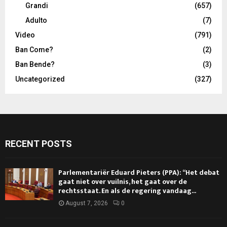
Grandi
(657)
Adulto
(7)
Video
(791)
Ban Come?
(2)
Ban Bende?
(3)
Uncategorized
(327)
RECENT POSTS
Parlementariër Eduard Pieters (PPA): “Het debat
gaat niet over vuilnis, het gaat over de
rechtsstaat. En als de regering vandaag...
August 7, 2026
0