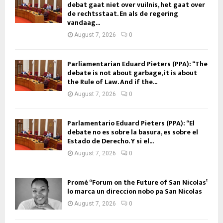
debat gaat niet over vuilnis, het gaat over
de rechtsstaat. En als de regering
vandaag...
August 7, 2026
0
Parliamentarian Eduard Pieters (PPA): “The
debate is not about garbage, it is about
the Rule of Law. And if the...
August 7, 2026
0
Parlamentario Eduard Pieters (PPA): “El
debate no es sobre la basura, es sobre el
Estado de Derecho. Y si el...
August 7, 2026
0
Promé “Forum on the Future of San Nicolas”
lo marca un direccion nobo pa San Nicolas
August 7, 2026
0