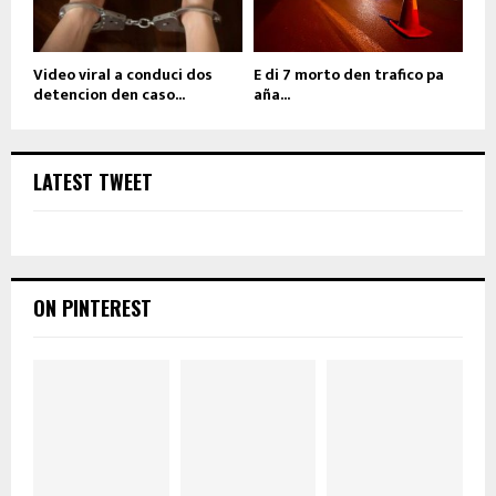
Video viral a conduci dos
E di 7 morto den trafico pa
detencion den caso...
aña...
LATEST TWEET
ON PINTEREST