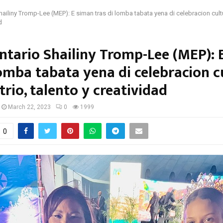
ailiny Tromp-Lee (MEP): E siman tras di lomba tabata yena di celebracion cultu
d
tario Shailiny Tromp-Lee (MEP): 
lomba tabata yena di celebracion cu
rio, talento y creatividad
March 22, 2023
0
1999
0