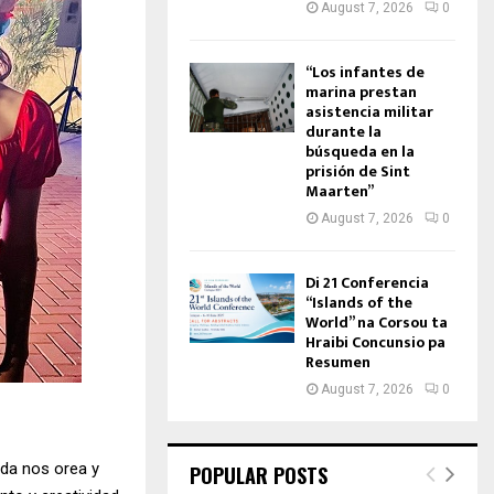
August 7, 2026
0
“Los infantes de
marina prestan
asistencia militar
durante la
búsqueda en la
prisión de Sint
Maarten”
August 7, 2026
0
Di 21 Conferencia
“Islands of the
World” na Corsou ta
Hraibi Concunsio pa
Resumen
August 7, 2026
0
nda nos orea y
POPULAR POSTS