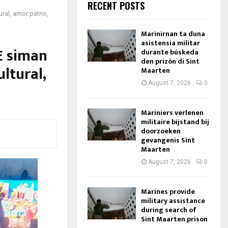
RECENT POSTS
ral, amor patrio,
Marinirnan ta duna
asistensia militar
E siman
durante búskeda
den prizòn di Sint
ltural,
Maarten
August 7, 2026
0
Mariniers verlenen
militaire bijstand bij
doorzoeken
gevangenis Sint
Maarten
August 7, 2026
0
Marines provide
military assistance
during search of
Sint Maarten prison