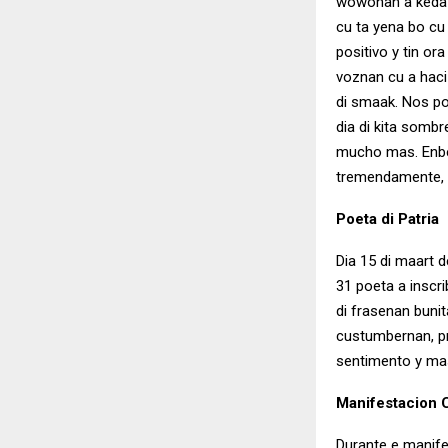
wowonan a keda c
cu ta yena bo cu
positivo y tin or
voznan cu a haci 
di smaak. Nos po
dia di kita sombr
mucho mas. Enber
tremendamente, s
Poeta di Patria
Dia 15 di maart d
31 poeta a inscr
di frasenan bunit
custumbernan, p
sentimento y mas
Manifestacion C
Durante e manife