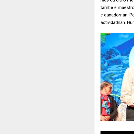
Mas cu claro mes
tambe e maestrona
e ganadornan. Por
actividadnan. Hu