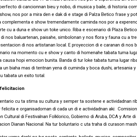
erfecto di cancionnan bieu y nobo, di musica y baile, di historia co
 show, nos por a mira den e dak di e stage di Palza Betico frase y po
 a complementa e show tremendamente caminda nos por a experenc
rte cu a duna e show un toke unico. Riba e escenario di Plaza Betico
 di nos baluartenan, paisahe, simbolonan y nos flora y fauna cu a t
sentacion di nos artistanan local. E proyeccion di e caranan di nos 
cenario na momento cu e show y canto di homenahe tabata tuma luga
a causa hopi emocion bunita. Banda di tur loke tabata tuma lugar rib
a un biaha mas di tentnan yena di cuminda y boca dushi, artesania
u tabata un exito total.
felicitacion
tario cu ta stima su cultura y semper ta sostene e actividadnan rib
 y felicita e organisadornan di cada un di e actividadnan aki: Comisi
n Cultural di Festivalnan Folklorico, Gobierno di Aruba, DCA y Arte di
cion Dianan Nacional. Na tur boluntario c uta traha di curason mas