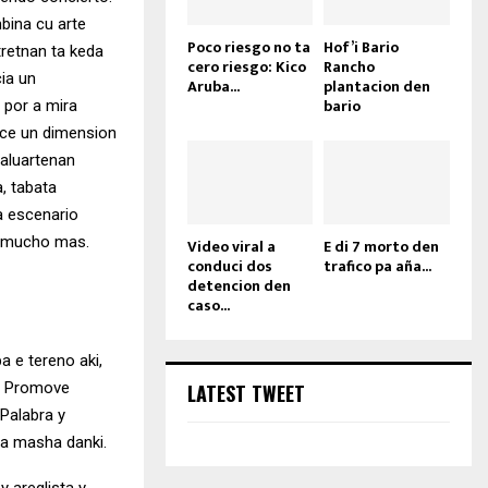
mbina cu arte
Poco riesgo no ta
Hof’i Bario
tretnan ta keda
cero riesgo: Kico
Rancho
ia un
Aruba...
plantacion den
bario
 por a mira
rece un dimension
baluartenan
, tabata
a escenario
 y mucho mas.
Video viral a
E di 7 morto den
conduci dos
trafico pa aña...
detencion den
caso...
a e tereno aki,
on Promove
LATEST TWEET
 Palabra y
ha masha danki.