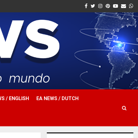
Facebook
Twitter
Instagram
Pinterest
Youtube
Email
W
S / ENGLISH
EA NEWS / DUTCH