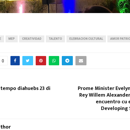
E
MEP
CREATIVIDAD
TALENTO
ELEBRACION CULTURAL
AMOR PATRI
0
 tempo diahuebs 23 di
Prome Minister Evely
Rey Willem Alexander
encuentro cu e
Developing 
uthor