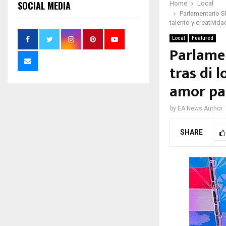
SOCIAL MEDIA
Home
Local
Parlamentario Sh
talento y creativida
Local
Featured
Parlamen
tras di 
amor pat
by
EA News Author
SHARE