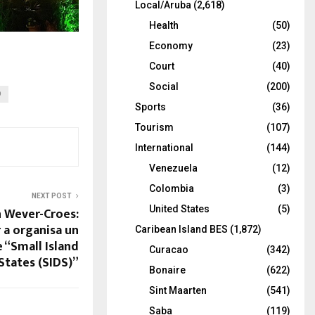
Local/Aruba
(2,618)
Health
(50)
Economy
(23)
Court
(40)
Social
(200)
O
Sports
(36)
Tourism
(107)
International
(144)
Venezuela
(12)
Colombia
(3)
NEXT POST
United States
(5)
n Wever-Croes:
 a organisa un
Caribean Island BES
(1,872)
 “Small Island
Curacao
(342)
States (SIDS)”
Bonaire
(622)
Sint Maarten
(541)
Saba
(119)