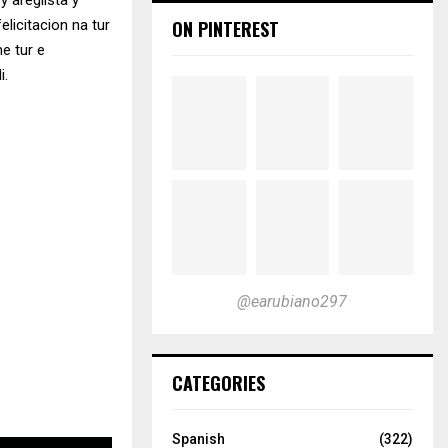
 areglista y
ON PINTEREST
licitacion na tur
e tur e
i.
@earubiano297
CATEGORIES
Spanish
(322)