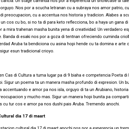
aricia. Un stage caminda nos por a experencia un showcase di talen
 orguyo. Nos por a scucha letranan cu a subraya nos amor patrio,
a di preocupacion, cu a accentua nos historia y tradicion. Alabes a s
un cos cu bo, si no ta di para keto reflecciona, bo a haya un gana di ba
r a mira trahenan masha bunita yena di creatividad. Un verdadero es
e. Banda di esaki nos por a goza di tentnan ofreciendo cuminda criol
dad Aruba ta bendiciona cu asina hopi hende cu ta domina e arte c
igur esun tradicional crioyo.
en Cas di Cultura a tuma lugar pa di 9 biaha e competencia Poeta di P
ibi. Sigur un poema ta un manera masha profundo di expresion. Un b
a accentuando e amor pa nos isla, orguyo di ta un Arubiano, historia 
reocupacion y mucho mas. Sigur un manera hopi bunita pa compart
 cu tur cos e amor pa nos dushi pais Aruba. Tremendo anochi.
ultural dia 17 di maart
stacion cultural dia 17 di maart anochi nos por a experencia un tre