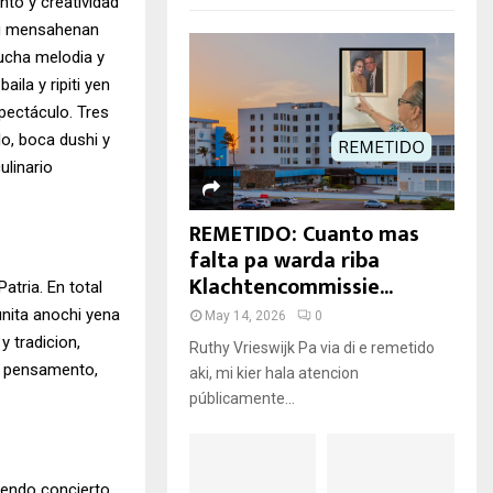
to y creatividad
 cu mensahenan
cucha melodia y
ila y ripiti yen
pectáculo. Tres
lo, boca dushi y
ulinario
REMETIDO: Cuanto mas
falta pa warda riba
Klachtencommissie...
atria. En total
unita anochi yena
May 14, 2026
0
y tradicion,
Ruthy Vrieswijk Pa via di e remetido
i pensamento,
aki, mi kier hala atencion
públicamente...
mendo concierto.