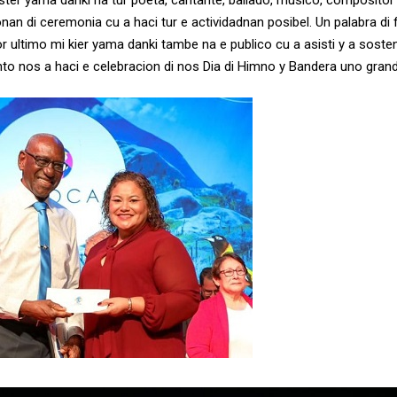
ter yama danki na tur poeta, cantante, bailado, musico, compositor y
n di ceremonia cu a haci tur e actividadnan posibel. Un palabra di fe
 ultimo mi kier yama danki tambe na e publico cu a asisti y a sosten
nto nos a haci e celebracion di nos Dia di Himno y Bandera uno grand