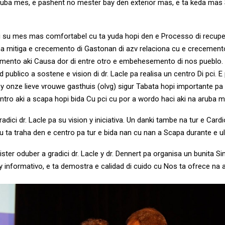
uba mes, e pashent no mester bay den exterior mas, e ta keda mas 
ti su mes mas comfortabel cu ta yuda hopi den e Processo di recup
 na mitiga e crecemento di Gastonan di azv relaciona cu e crecemen
tamento aki Causa dor di entre otro e embehesemento di nos pueblo. D
ud publico a sostene e vision di dr. Lacle pa realisa un centro Di pci. E
onze lieve vrouwe gasthuis (olvg) sigur Tabata hopi importante pa r
entro aki a scapa hopi bida Cu pci cu por a wordo haci aki na aruba m
adici dr. Lacle pa su vision y iniciativa. Un danki tambe na tur e Card
u ta traha den e centro pa tur e bida nan cu nan a Scapa durante e u
ster oduber a gradici dr. Lacle y dr. Dennert pa organisa un bunita S
y informativo, e ta demostra e calidad di cuido cu Nos ta ofrece na 