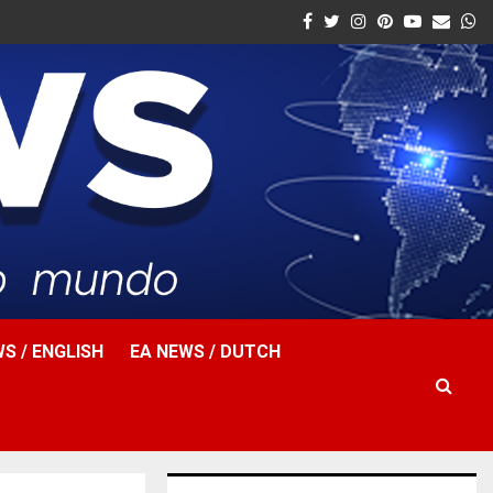
Facebook
Twitter
Instagram
Pinterest
Youtube
Email
W
S / ENGLISH
EA NEWS / DUTCH