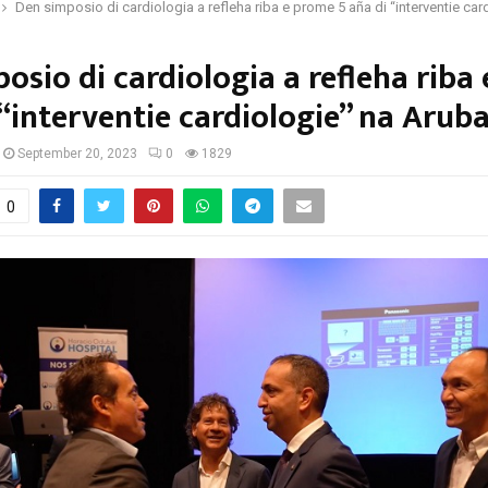
Den simposio di cardiologia a refleha riba e prome 5 aña di “interventie ca
osio di cardiologia a refleha riba
 “interventie cardiologie” na Arub
September 20, 2023
0
1829
0