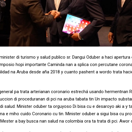
inister di turismo y salud publico sr. Dangui Oduber a haci apertura 
simposio hopi importante Caminda nan a splica con percutane coronai
realidad na Aruba desde aña 2018 y cuanto pashent a wordo trata haci
general pa trata arterianan coronario estrechá usando hermentnan R
oduccion di proceduranan di pci na aruba tabata tin Un impacto substa
 di salud. Minister oduber ta orguyoso Di bisa cu e desaroyo aki a y
na e miho cuido Coronario cu tin. Minister oduber a sigui bisa cu p
Mester a bay busca nan salud na colombia ora ta trata di pci. Awor c