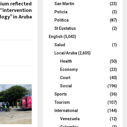
ium reflected
San Martín
(23)
f “intervention
Policía
(3)
logy” in Aruba
Política
(87)
St Eustatius
(2)
English
(5,043)
Salud
(1)
Local/Aruba
(2,605)
Health
(50)
Economy
(23)
Court
(40)
Social
(196)
Sports
(36)
Tourism
(107)
International
(144)
Venezuela
(12)
Colombia
(3)