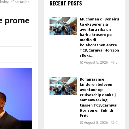
RECENT POSTS
rdiologie” na Aruba
 e prome
Muchanan di Boneiru
ta eksperensiá
a
aventura riba un
barku krusero pa
medio di
kolaborashon entre
TCB, Carnival Horizon
i Buki...
August 5, 2026
0
Bonairiaanse
kinderen beleven
avontuur op
cruiseschip dankzij
samenwerking
tussen TCB, Carnival
Horizon en Buki di
Prèt
August 5, 2026
0