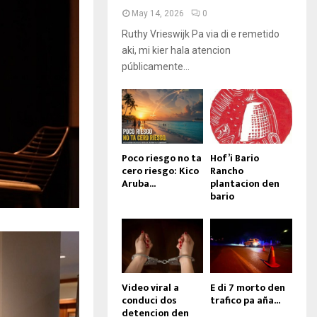
May 14, 2026
0
Ruthy Vrieswijk Pa via di e remetido
aki, mi kier hala atencion
públicamente...
Poco riesgo no ta
Hof’i Bario
cero riesgo: Kico
Rancho
Aruba...
plantacion den
bario
Video viral a
E di 7 morto den
conduci dos
trafico pa aña...
detencion den