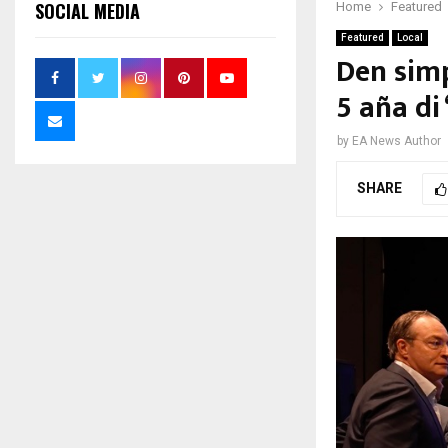
SOCIAL MEDIA
Home
Featured
Featured
Local
Den simp
5 aña di
by
EA News Author
SHARE