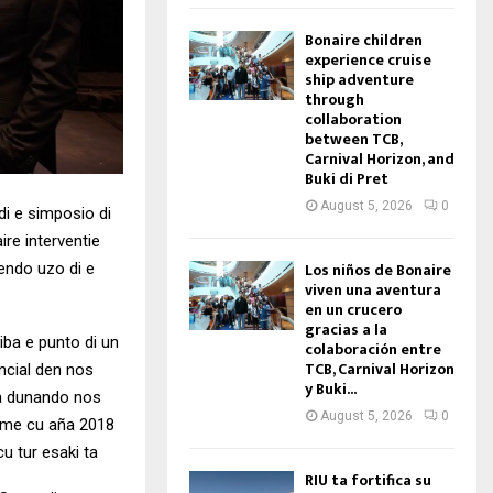
Bonaire children
experience cruise
ship adventure
through
collaboration
between TCB,
Carnival Horizon, and
Buki di Pret
August 5, 2026
0
di e simposio di
re interventie
Los niños de Bonaire
endo uzo di e
viven una aventura
en un crucero
gracias a la
iba e punto di un
colaboración entre
TCB, Carnival Horizon
ncial den nos
y Buki...
 ta dunando nos
August 5, 2026
0
rome cu aña 2018
u tur esaki ta
RIU ta fortifica su