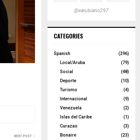
@earubiano297
CATEGORIES
Spanish
(296)
Local/Aruba
(79)
Social
(48)
Deporte
(10)
Turismo
(4)
Internacional
(9)
Venezuela
(2)
Islas del Caribe
(1)
Curazao
(3)
Bonaire
(23)
NEXT POST