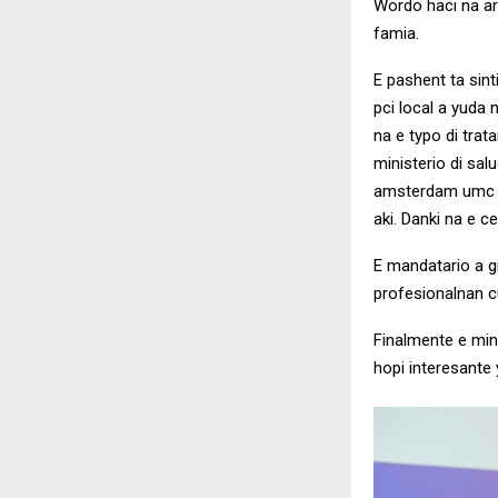
Wordo haci na ar
famia.
E pashent ta sin
pci local a yuda
na e typo di tra
ministerio di sal
amsterdam umc y 
aki. Danki na e c
E mandatario a gr
profesionalnan c
Finalmente e mini
hopi interesante 