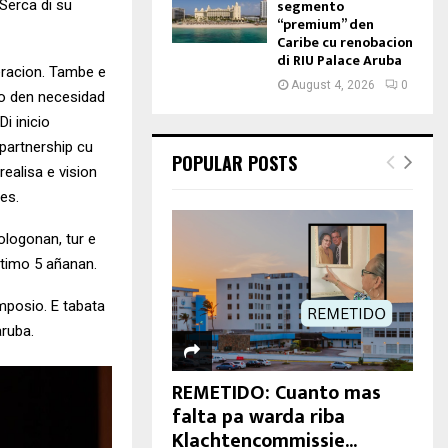
segmento
Serca di su
“premium” den
Caribe cu renobacion
di RIU Palace Aruba
eracion. Tambe e
August 4, 2026
0
to den necesidad
i inicio
 partnership cu
POPULAR POSTS
ealisa e vision
es.
iologonan, tur e
ltimo 5 añanan.
imposio. E tabata
aruba.
REMETIDO: Cuanto mas
falta pa warda riba
Klachtencommissie...