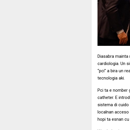
Diasabra mainta m
cardiologia. Un 
“pci” a bira un 
tecnologia aki.
Pci ta e nomber 
catheter. E intr
sistema di cuido
localnan acceso 
hopi ta esnan cu 