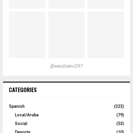
@earubiano297
CATEGORIES
Spanish
(323)
Local/Aruba
(79)
Social
(53)
Deporte
(10)