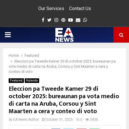
Our Services
Contact Us
Facebook
Twitter
Instagram
Pinterest
Youtube
Email
Whatsapp
PRIMARY
MENU
Home
Featured
app
Eleccion pa Tweede Kamer 29 di october 2025: bureaunan pa
vota medio di carta na Aruba, Corsou y Sint Maarten a cera y
conteo di voto
Featured
Hulanda
Eleccion pa Tweede Kamer 29 di
october 2025: bureaunan pa vota medio
di carta na Aruba, Corsou y Sint
Maarten a cera y conteo di voto
by
EA News Author
October 31, 2025
0
3436