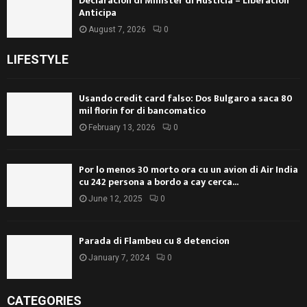
Declaracion di Minister di Husticia – Liberacion
Anticipa
August 7, 2026
0
LIFESTYLE
Usando credit card falso: Dos Bulgaro a saca 80
mil florin for di bancomatico
February 13, 2026
0
Por lo menos 30 morto ora cu un avion di Air India
cu 242 persona a bordo a cay cerca...
June 12, 2025
0
Parada di Flambeu cu 8 detencion
January 7, 2024
0
CATEGORIES