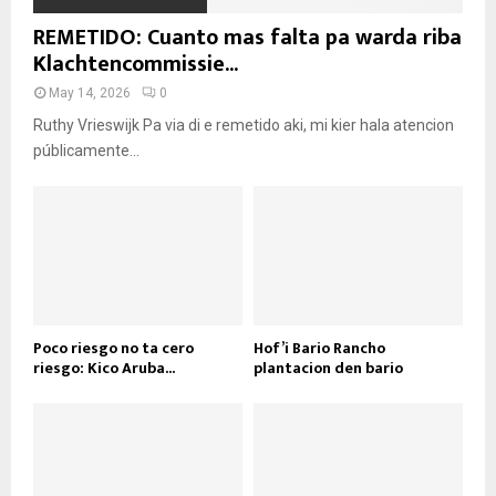
REMETIDO: Cuanto mas falta pa warda riba
Klachtencommissie...
May 14, 2026
0
Ruthy Vrieswijk Pa via di e remetido aki, mi kier hala atencion
públicamente...
Poco riesgo no ta cero
Hof’i Bario Rancho
riesgo: Kico Aruba...
plantacion den bario