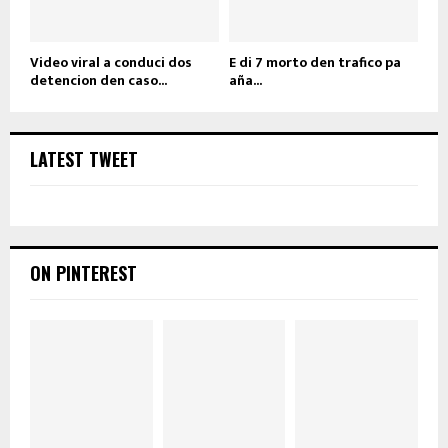
Video viral a conduci dos
E di 7 morto den trafico pa
detencion den caso...
aña...
LATEST TWEET
ON PINTEREST