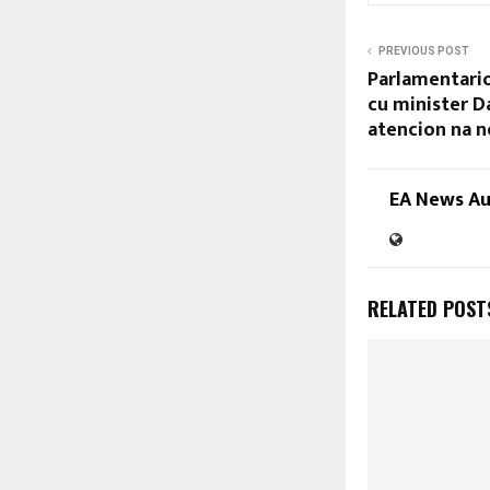
PREVIOUS POST
Parlamentari
cu minister 
atencion na n
EA News A
RELATED POST