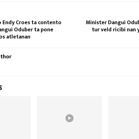
o Endy Croes ta contento
Minister Dangui Odub
Dangui Oduber ta pone
tur veld ricibi nan 
os atletanan
uthor
S