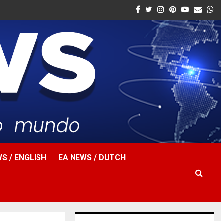
Facebook
Twitter
Instagram
Pinterest
Youtube
Email
W
S / ENGLISH
EA NEWS / DUTCH