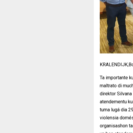
KRALENDIJK,Bo
Ta importante k
maltrato di much
direktor Silvana
atendementu ku 
tuma lugá dia 29
violensia domés
organisashon ta