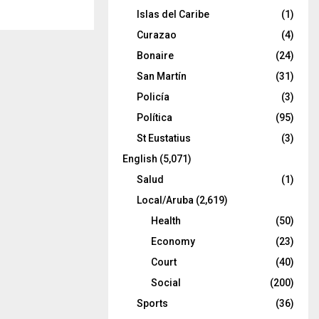
Islas del Caribe
(1)
Curazao
(4)
Bonaire
(24)
San Martín
(31)
Policía
(3)
Política
(95)
St Eustatius
(3)
English
(5,071)
Salud
(1)
Local/Aruba
(2,619)
Health
(50)
Economy
(23)
Court
(40)
Social
(200)
Sports
(36)