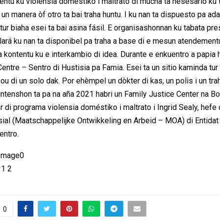
ntu ku violensia doméstiko i maltrato di mucha ta nesesario ku 
un manera òf otro ta bai traha huntu. I ku nan ta dispuesto pa ad
tur biaha esei ta bai asina fásil. E organisashonnan ku tabata pr
lará ku nan ta disponibel pa traha a base di e mesun atendement
a kontentu ku e interkambio di idea. Durante e enkuentro a papia 
entre – Sentro di Hustisia pa Famia. Esei ta un sitio kaminda tur
ou di un solo dak. Por ehèmpel un dòkter di kas, un polis i un tr
 intenshon ta pa na aña 2021 habri un Family Justice Center na Bo
r di programa violensia doméstiko i maltrato i Ingrid Sealy, hefe
ial (Maatschappelijke Ontwikkeling en Arbeid – MOA) di Entidat
kuentro.
0