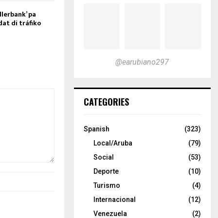
llerbank’ pa
at di tráfiko
@earubiano297
CATEGORIES
Spanish
(323)
Local/Aruba
(79)
Social
(53)
Deporte
(10)
Turismo
(4)
Internacional
(12)
Venezuela
(2)