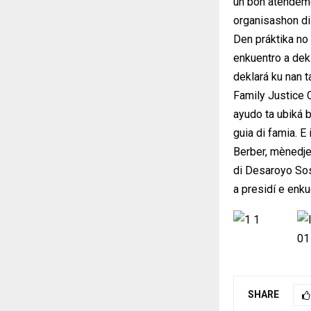
un bon atendeme
organisashon di 
Den práktika no 
enkuentro a dek
deklará ku nan t
Family Justice C
ayudo ta ubiká b
guia di famia. E
Berber, mènedje
di Desaroyo Sos
a presidí e en
SHARE