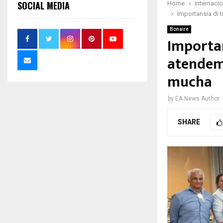
SOCIAL MEDIA
Home
Internaci
Importansia di 
Bonaire
Importa
atendeme
mucha
by
EA News Author
SHARE