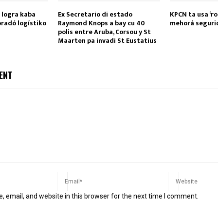
a logra kaba
Ex Secretario di estado
KPCN ta usa ‘ro
oradó logístiko
Raymond Knops a bay cu 40
mehorá segurid
polis entre Aruba, Corsou y St
Maarten pa invadi St Eustatius
ENT
 email, and website in this browser for the next time I comment.