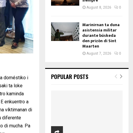
siempre
August 8, 2026
0
Marinirnan ta duna
asistensia militar
durante búskeda
den prizòn di Sint
Maarten
August 7, 2026
0
POPULAR POSTS
ia doméstiko i
saki ta loke
ntro kaminda
 E enkuentro a
na víktimanan di
u diferente
to di mucha. Pa