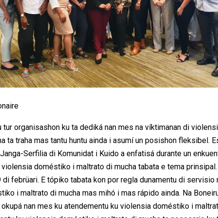
naire
u tur organisashon ku ta dediká nan mes na víktimanan di violens
a ta traha mas tantu huntu ainda i asumí un posishon fleksibel. E
 Janga-Serfilia di Komunidat i Kuido a enfatisá durante un enkue
violensia doméstiko i maltrato di mucha tabata e tema prinsipal.
 di febrüari. E tópiko tabata kon por regla dunamentu di servisio 
tiko i maltrato di mucha mas mihó i mas rápido ainda. Na Boneir
 okupá nan mes ku atendementu ku violensia doméstiko i maltra