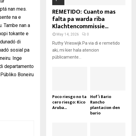
tur
aptá nan mes.
REMETIDO: Cuanto mas
falta pa warda riba
esente na e
Klachtencommissie...
u. Tambe nan a
hopi tokante e
May 14, 2026
0
 dunadó di
Ruthy Vrieswijk Pa via di e remetido
ahadó sosial pa
aki, mi kier hala atencion
públicamente...
neiru. Inge
 di departamento
 Públiko Boneiru
Poco riesgo no ta
Hof’i Bario
cero riesgo: Kico
Rancho
Aruba...
plantacion den
bario