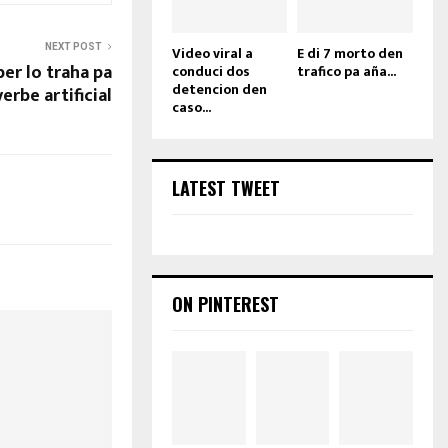
NEXT POST
Video viral a
E di 7 morto den
er lo traha pa
conduci dos
trafico pa aña...
detencion den
yerbe artificial
caso...
LATEST TWEET
ON PINTEREST