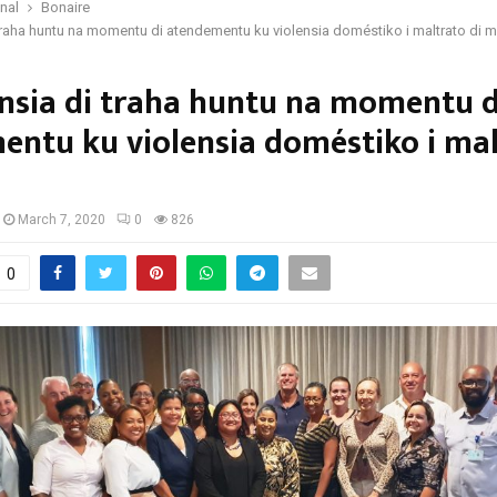
onal
Bonaire
traha huntu na momentu di atendementu ku violensia doméstiko i maltrato di 
nsia di traha huntu na momentu d
ntu ku violensia doméstiko i mal
March 7, 2020
0
826
0