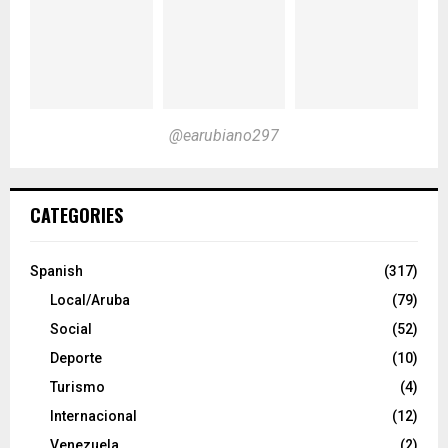
@earubiano297
CATEGORIES
Spanish
(317)
Local/Aruba
(79)
Social
(52)
Deporte
(10)
Turismo
(4)
Internacional
(12)
Venezuela
(2)