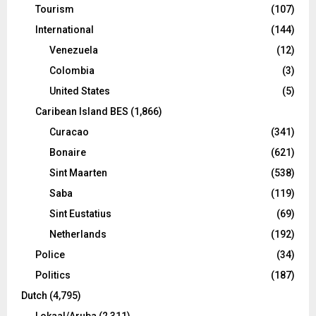
Tourism
(107)
International
(144)
Venezuela
(12)
Colombia
(3)
United States
(5)
Caribean Island BES
(1,866)
Curacao
(341)
Bonaire
(621)
Sint Maarten
(538)
Saba
(119)
Sint Eustatius
(69)
Netherlands
(192)
Police
(34)
Politics
(187)
Dutch
(4,795)
Lokaal/Aruba
(2,311)