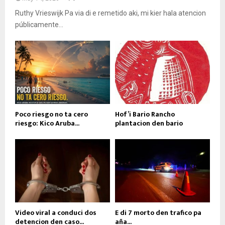
Ruthy Vrieswijk Pa via di e remetido aki, mi kier hala atencion
públicamente...
Poco riesgo no ta cero
Hof’i Bario Rancho
riesgo: Kico Aruba...
plantacion den bario
Video viral a conduci dos
E di 7 morto den trafico pa
detencion den caso...
aña...