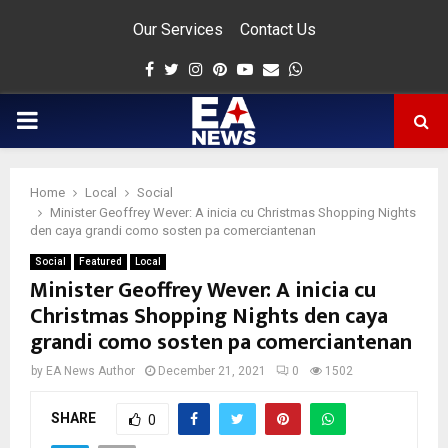
Our Services
Contact Us
Facebook
Twitter
Instagram
Pinterest
Youtube
Email
Whatsapp
PRIMARY
MENU
Home
Local
Social
app
Minister Geoffrey Wever: A inicia cu Christmas Shopping Nights
den caya grandi como sosten pa comerciantenan
Social
Featured
Local
Minister Geoffrey Wever: A inicia cu
Christmas Shopping Nights den caya
grandi como sosten pa comerciantenan
by
EA News Author
December 21, 2021
0
1502
SHARE
0