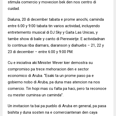
stimula comercio y movecion bek den nos centro di
cuidad.
Dialuna, 20 di december tabata e prome anochi, caminda
entre 6:00 y 9:00 tabata tin varios actividad, incluyendo
entretemento musical di DJ Sky y Gaita Las Unicas, y
tambe show di baile y canto di Pierewietje. E actividadnan
lo continua riba diamars, diaranson y diahuebs – 21, 22 y
23 di december – entre 6:00 y 9:00 PM.
Cu e iniciativa aki Minister Wever kier demostra su
compromiso pa trece mehoracion den e sector
economico di Aruba. “Esaki ta un prome paso pa e
gobierno nobo di Aruba, pa duna mas atencion na nos
comercio. Tin hopi mas cu falta pa haci, pero ta reconoce
cu mester cuminsa un caminda”.
Un invitacion ta bai pa pueblo di Aruba en general, pa pasa
bishita y duna sosten na e comerciantenan den caya