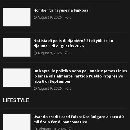
Hòmber ta fayesé na Fuikbaai
August 9, 2026
0
Notisia di polis di djabièrnè 31 di yüli te ku
djaluna 3 di ougùstùs 2026
August 9, 2026
0
Un kapítulo polítiko nobo pa Boneiru: James Finies
lo lansa ofisialmente Partido Pueblo Progresivo
riba 6 di September
August 9, 2026
0
LIFESTYLE
Usando credit card falso: Dos Bulgaro a saca 80
mil florin for di bancomatico
February 13, 2026
0