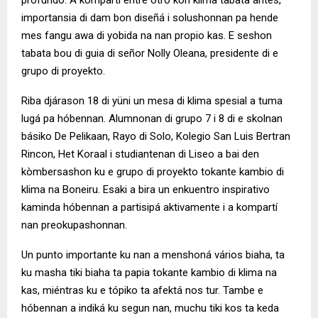
importansia di dam bon diseñá i solushonnan pa hende
mes fangu awa di yobida na nan propio kas. E seshon
tabata bou di guia di señor Nolly Oleana, presidente di e
grupo di proyekto.
Riba djárason 18 di yüni un mesa di klima spesial a tuma
lugá pa hóbennan. Alumnonan di grupo 7 i 8 di e skolnan
básiko De Pelikaan, Rayo di Solo, Kolegio San Luis Bertran
Rincon, Het Koraal i studiantenan di Liseo a bai den
kòmbersashon ku e grupo di proyekto tokante kambio di
klima na Boneiru. Esaki a bira un enkuentro inspirativo
kaminda hóbennan a partisipá aktivamente i a kompartí
nan preokupashonnan.
Un punto importante ku nan a menshoná vários biaha, ta
ku masha tiki biaha ta papia tokante kambio di klima na
kas, miéntras ku e tópiko ta afektá nos tur. Tambe e
hóbennan a indiká ku segun nan, muchu tiki kos ta keda