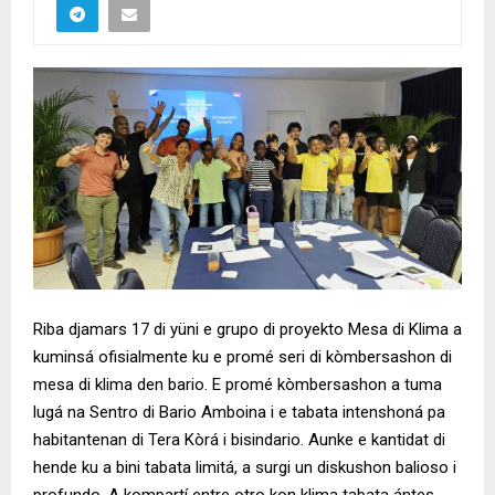
Riba djamars 17 di yüni e grupo di proyekto Mesa di Klima a
kuminsá ofisialmente ku e promé seri di kòmbersashon di
mesa di klima den bario. E promé kòmbersashon a tuma
lugá na Sentro di Bario Amboina i e tabata intenshoná pa
habitantenan di Tera Kòrá i bisindario. Aunke e kantidat di
hende ku a bini tabata limitá, a surgi un diskushon balioso i
profundo. A kompartí entre otro kon klima tabata ántes,