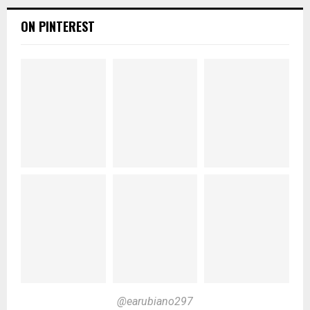
ON PINTEREST
@earubiano297