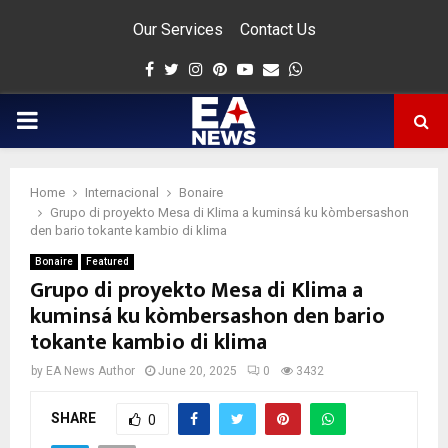
Our Services
Contact Us
Facebook
Twitter
Instagram
Pinterest
Youtube
Email
Whatsapp
PRIMARY
MENU
Home
Internacional
Bonaire
app
Grupo di proyekto Mesa di Klima a kuminsá ku kòmbersashon
den bario tokante kambio di klima
Bonaire
Featured
Grupo di proyekto Mesa di Klima a
kuminsá ku kòmbersashon den bario
tokante kambio di klima
by
EA News Author
June 20, 2025
0
3432
SHARE
0