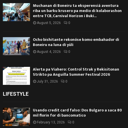
Muchanan di Boneiru ta eksperensiá aventura
riba un barku krusero pa medio di kolaborashon
entre TCB, Carnival Horizon i Buki...
August 5, 2026
0
Ocho bishitante rekonóse komo embahador di
Boneiru na luna di yüli
August 4, 2026
0
Alerta pa Viahero: Control Strak y Rekisitonan
Strikto pa Anguilla Summer Festival 2026
July 31, 2026
0
LIFESTYLE
Usando credit card falso: Dos Bulgaro a saca 80
mil florin for di bancomatico
February 13, 2026
0