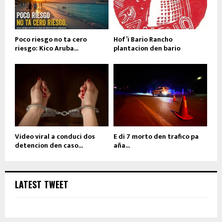
Poco riesgo no ta cero
Hof’i Bario Rancho
riesgo: Kico Aruba...
plantacion den bario
Video viral a conduci dos
E di 7 morto den trafico pa
detencion den caso...
aña...
LATEST TWEET