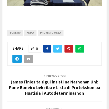
BONEIRU
KLIMA
PROYEKTO MESA
SHARE
0
PREVIOUS POST
James Finies ta sigui insisti na Nashonan Uni:
Pone Boneiru bèk riba e Lista di Protekshon pa
Hustisia i Autodeterminashon