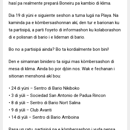
hasí pa realmente prepará Boneiru pa kambio di klima.
Dia 19 di yüni e siguiente seshon a tuma lugá na Playa. Na
kaminda pa e kòmbersashonnan akí, den tur e barionan ku
ta partisipá, a parti foyeto di informashon ku kolaborashon
di e polisnan di bario i e lidernan di bario.
Bo no a partisipá ainda? Bo ta kordialmente bon biní!
Den e simannan binidero ta sigui mas kòmbersashon di
mesa di klima. Ainda bo por djòin nos. Wak e fechanan i
sitionan menshoná akí bou:
• 24 di yüni – Sentro di Bario Nikiboko
• 3 di yüli – Sociedad San Antonio de Padua Rincon
• 8 di yüli – Sentro di Bario Nort Salina
• 9 di yüli – Club Avanti
• 14 di yüli – Sentro di Bario Amboina
Pasa un ratu, partisipá na e kòmbersashon i yuda pensa