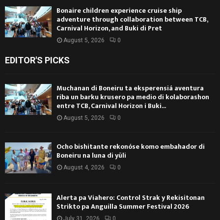
Bonaire children experience cruise ship
adventure through collaboration between TCB,
Carnival Horizon, and Buki di Pret
August 5, 2026
0
EDITOR'S PICKS
Muchanan di Boneiru ta eksperensiá aventura
riba un barku krusero pa medio di kolaborashon
entre TCB, Carnival Horizon i Buki...
August 5, 2026
0
Ocho bishitante rekonóse komo embahador di
Boneiru na luna di yüli
August 4, 2026
0
Alerta pa Viahero: Control Strak y Rekisitonan
Strikto pa Anguilla Summer Festival 2026
July 31, 2026
0