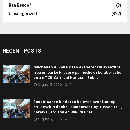
Ban Bende?
(3)
Uncategorized
(327)
RECENT POSTS
Muchanan di Boneiru ta eksperensiá aventura
riba un barku krusero pa medio di kolaborashon
entre TCB, Carnival Horizon i Buki...
August 5, 2026
0
Bonairiaanse kinderen beleven avontuur op
cruiseschip dankzij samenwerking tussen TCB,
Carnival Horizon en Buki di Prèt
August 5, 2026
0