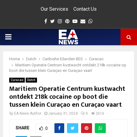
Our Services
Contact Us
Facebook
Twitter
Instagram
Pinterest
Youtube
Email
Whatsapp
PRIMARY
MENU
Home
Dutch
Caribishe Eilanden BES
Curacao
app
Maritiem Operatie Centrum kustwacht ontdekt 218k cocaine op
boot die tussen klein Curaçao en Curaçao vaart
Curacao
Dutch
Maritiem Operatie Centrum kustwacht
ontdekt 218k cocaine op boot die
tussen klein Curaçao en Curaçao vaart
by
EA News Author
January 31, 2024
0
2616
SHARE
0