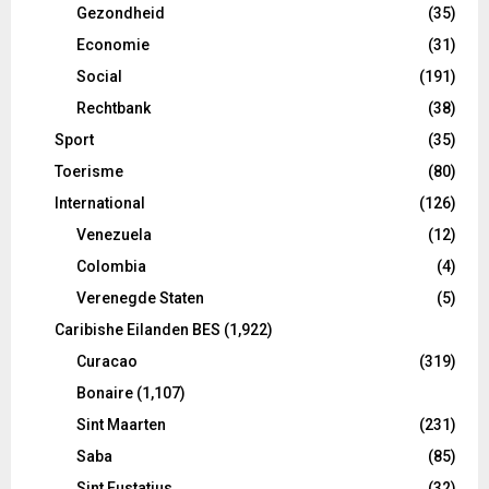
Gezondheid
(35)
Economie
(31)
Social
(191)
Rechtbank
(38)
Sport
(35)
Toerisme
(80)
International
(126)
Venezuela
(12)
Colombia
(4)
Verenegde Staten
(5)
Caribishe Eilanden BES
(1,922)
Curacao
(319)
Bonaire
(1,107)
Sint Maarten
(231)
Saba
(85)
Sint Eustatius
(32)