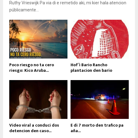
Ruthy Vrieswijk Pa via di e remetido aki, mi kier hala atencion
públicamente...
Poco riesgo no ta cero
Hof’i Bario Rancho
riesgo: Kico Aruba...
plantacion den bario
Video viral a conduci dos
E di 7 morto den trafico pa
detencion den caso...
aña...