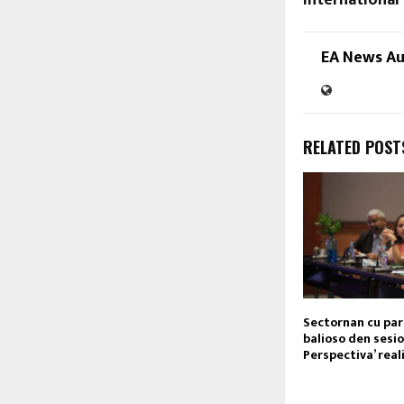
international
EA News A
RELATED POST
Sectornan cu par
balioso den sesi
Perspectiva’ real