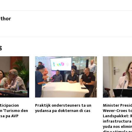
uthor
S
ticipacion
Praktijk ondersteuners ta un
Minister Presi
on ‘Turismo den
yudansa pa dokternan di cas
Wever-Croes t
isa pa AVP
Landspakket: R
infrastructura
yuda nos elimi
dip y stimula 