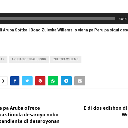
00:00
Aruba Softball Bond Zuleyka Willems lo viaha pa Peru pa sigui desaroya sofball
NAN
ARUBA SOFTBALL BOND
ZULEYKA WILLEMS
0
e pa Aruba ofrece
E di dos edishon d
 pa stimula desaroyo nobo
We
ependiente di desaroyonan