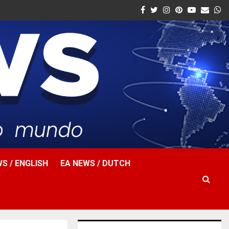
Facebook
Twitter
Instagram
Pinterest
Youtube
Email
W
S / ENGLISH
EA NEWS / DUTCH