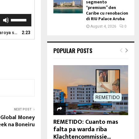
segmento
“premium” den
Caribe cu renobacion
U
di RIU Palace Aruba
s
August 4, 2026
0
e
 pa Aruba
2:23
U
p
POPULAR POSTS
/
D
o
w
n
A
r
r
o
w
NEXT POST
k
i Global Money
REMETIDO: Cuanto mas
e
ek na Boneiru
falta pa warda riba
y
Klachtencommissie...
s