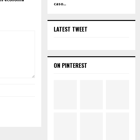
caso...
l
u
m
e
LATEST TWEET
.
ON PINTEREST