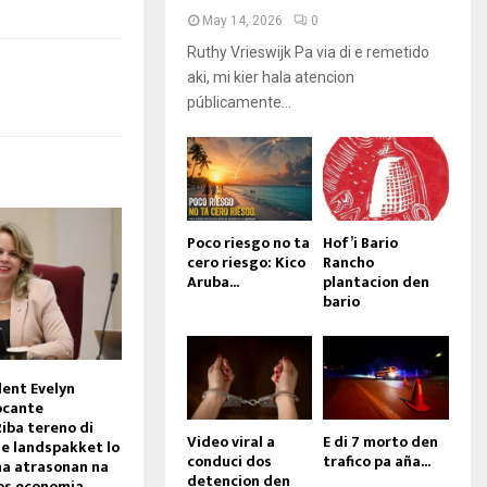
t
May 14, 2026
0
o
i
Ruthy Vrieswijk Pa via di e remetido
n
aki, mi kier hala atencion
c
públicamente...
r
e
a
s
e
o
Poco riesgo no ta
Hof’i Bario
r
cero riesgo: Kico
Rancho
Aruba...
plantacion den
d
bario
e
c
r
e
dent Evelyn
a
ocante
s
iba tereno di
Video viral a
E di 7 morto den
e
 e landspakket lo
conduci dos
trafico pa aña...
v
na atrasonan na
detencion den
nos economia
o