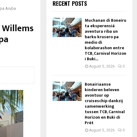
RECENT POSTS
 pa Aruba
Muchanan di Boneiru
a Willems
ta eksperensiá
aventura riba un
 pa
barku krusero pa
medio di
kolaborashon entre
TCB, Carnival Horizon
i Buki...
August 5, 2026
0
Bonairiaanse
kinderen beleven
avontuur op
cruiseschip dankzij
samenwerking
tussen TCB, Carnival
Horizon en Buki di
Prèt
August 5, 2026
0