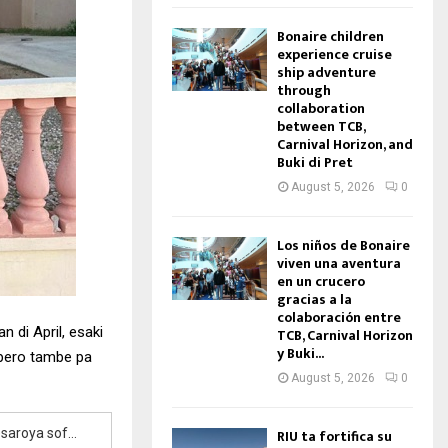
Bonaire children
experience cruise
ship adventure
through
collaboration
between TCB,
Carnival Horizon, and
Buki di Pret
August 5, 2026
0
Los niños de Bonaire
viven una aventura
en un crucero
gracias a la
colaboración entre
 di April, esaki
TCB, Carnival Horizon
y Buki...
, pero tambe pa
August 5, 2026
0
Presidente di Aruba Softball Bond Zuleyka Willems lo viaha pa Peru pa sigui desaroya sofball pa Aruba
RIU ta fortifica su