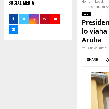
SOCIAL MEDIA
Home
Local
Presidente di A
Local
Presiden
lo viaha
Aruba
by
EA News Author
SHARE