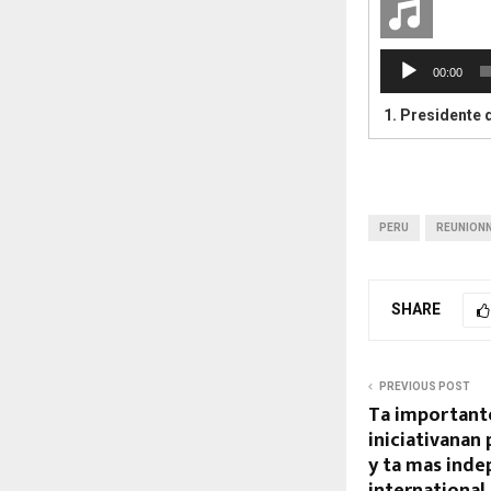
A
00:00
u
d
1.
Presidente di 
i
o
P
l
a
PERU
REUNION
y
e
r
SHARE
PREVIOUS POST
Ta important
iniciativanan
y ta mas ind